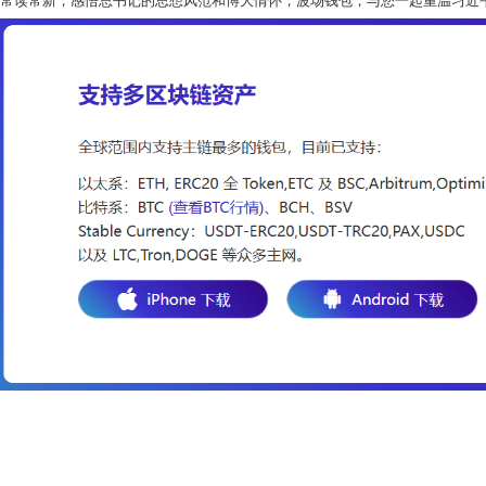
常读常新，感悟总书记的思想风范和博大情怀，波场钱包，与您一起重温习近平总书