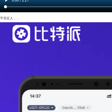
平语近人， 。