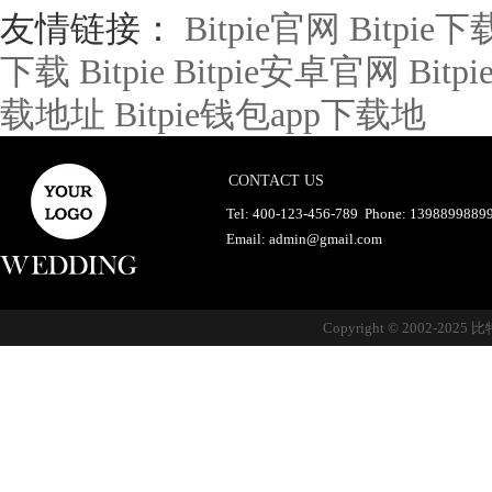
友情链接：
Bitpie官网
Bitpie下
下载
Bitpie
Bitpie安卓官网
Bit
载地址
Bitpie钱包app下载地
CONTACT US
Tel: 400-123-456-789 Phone: 
Email:
admin@gmail.com
Copyright © 2002-2